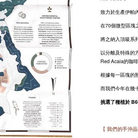
致力於生產伊帕
在70個微型區塊
將之納入頂級系列Pr
以分離及特殊的
Red Acaia的咖
根據每一區塊的
而我們今年在幾
挑選了種植於 B6
【 我們
的手沖品