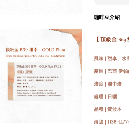
咖啡豆介紹
【 頂級金 B69 甜
風味 | 甜李、
產區 | 巴西 伊
焙度 | 淺中焙
處理 | 日曬
品種 | 黃波本
海拔 | 1138-11