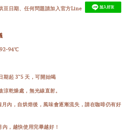
烘豆日期、任何問題請加入官方Line
議
92-94℃
期起 3~5 天，可開始喝
陰涼乾燥處，無光線直射。
 個月內，自烘焙後，風味會逐漸流失，請在咖啡仍有好
。
個月內，越快使用完畢越好！