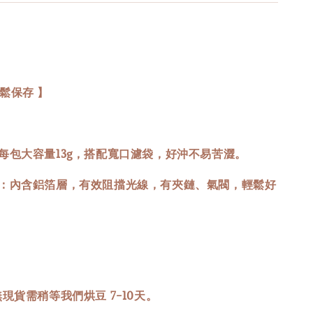
鬆保存 】
：每包大容量13g，搭配寬口濾袋，好沖不易苦澀。
袋：內含鋁箔層，有效阻擋光線，有夾鏈、氣閥，輕鬆好
無現貨需稍等我們烘豆 7-10天。