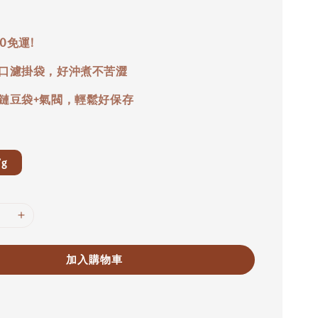
00免運!
口濾掛袋，好沖煮不苦澀
鏈豆袋+氣閥，輕鬆好保存
7g
加入購物車