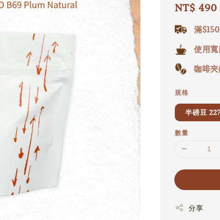
Regular
NT$ 490
price
滿$15
使用寬
咖啡夾
規格
半磅豆 22
數量
分享