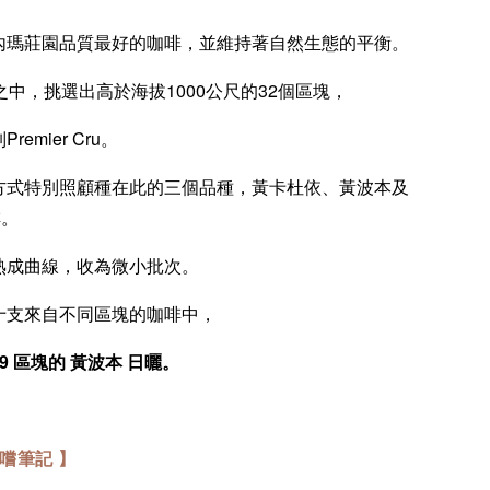
內瑪莊園品質最好的咖啡，並維持著自然生態的平衡。
之中，挑選出高於海拔1000公尺的32個區塊，
emier Cru。
方式特別照顧種在此的三個品種，黃卡杜依、黃波本及
啡。
熟成曲線，收為微小批次。
十支來自不同區塊的咖啡中，
9 區塊的 黃波本 日曬。
嚐筆記 】