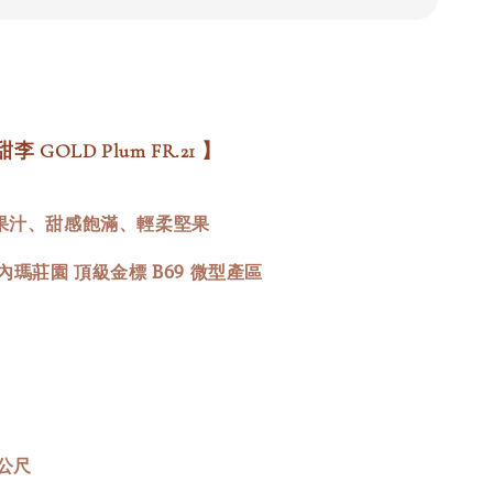
李 GOLD Plum FR.21 】
水果汁、甜感飽滿、輕柔堅果
帕內瑪莊園 頂級金標 B69 微型產區
77公尺