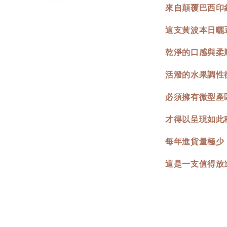
來自顛覆巴西印
這支黃波本日曬
乾淨的口感與柔
活潑的水果調性
必須擁有微型產
才得以呈現如此
每年進貨量極少
這是一支值得放