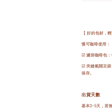
【 好的包材，輕
慢可咖啡使用：
☑ 濾掛咖啡包
☑ 夾鏈氣閥豆
保存。
出貨天數
基本2-5天，若