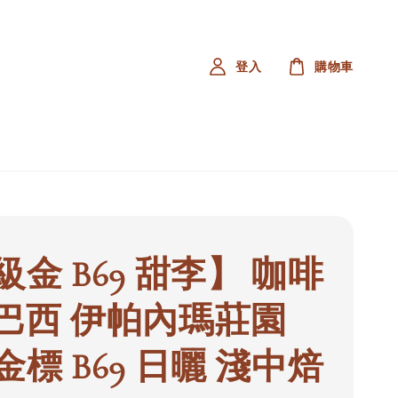
登入
購物車
金 B69 甜李】 咖啡
巴西 伊帕內瑪莊園
標 B69 日曬 淺中焙