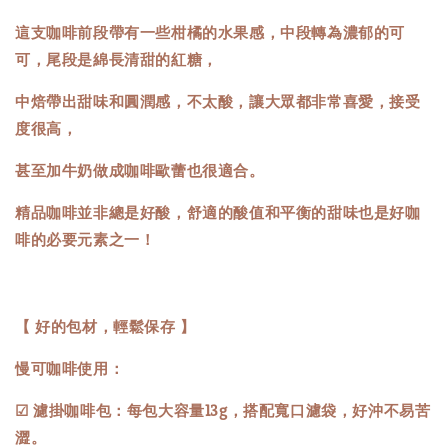
這支咖啡前段帶有一些柑橘的水果感，中段轉為濃郁的可
可，尾段是綿長清甜的紅糖，
中焙帶出甜味和圓潤感，不太酸，讓大眾都非常喜愛，接受
度很高，
甚至加牛奶做成咖啡歐蕾也很適合。
精品咖啡並非總是好酸，舒適的酸值和平衡的甜味也是好咖
啡的必要元素之一！
【 好的包材，輕鬆保存 】
慢可咖啡使用：
☑ 濾掛咖啡包：每包大容量13g，搭配寬口濾袋，好沖不易苦
澀。