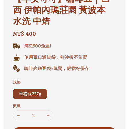
西 伊帕內瑪莊園 黃波本
水洗 中焙
Regular
NT$ 400
price
滿$1500免運!
使用寬口濾掛袋，好沖煮不苦澀
咖啡夾鏈豆袋+氣閥，輕鬆好保存
規格
半磅豆227g
數量