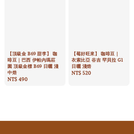
【頂級金 B69 甜李】 咖
【莓好旺來】 咖啡豆｜
啡豆｜巴西 伊帕內瑪莊
衣索比亞 谷吉 罕貝拉 G1
園 頂級金標 B69 日曬 淺
日曬 淺焙
中焙
Regular
NT$ 520
Regular
NT$ 490
price
price