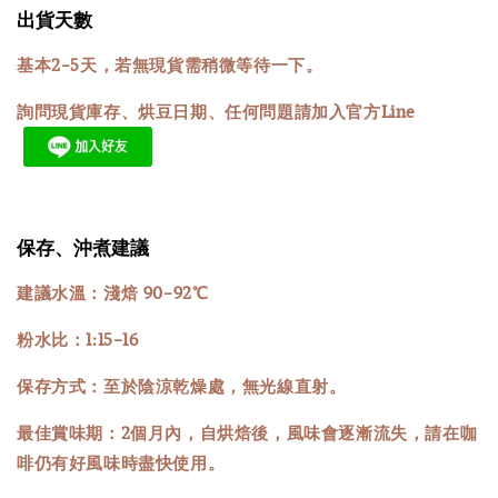
出貨天數
基本2-5天，若無現貨需稍微等待一下。
詢問現貨庫存、烘豆日期、任何問題請加入官方Line
保存、沖煮建議
建議水溫：淺焙 90-92℃
粉水比：1:15-16
保存方式：至於陰涼乾燥處，無光線直射。
最佳賞味期：2個月內，自烘焙後，風味會逐漸流失，請在咖
啡仍有好風味時盡快使用。