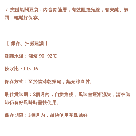
☑ 夾鏈氣閥豆袋：內含鋁箔層，有效阻擋光線，有夾鏈、氣
閥，輕鬆好保存。
【 保存、沖煮建議 】
建議水溫：淺焙 90-92℃
粉水比：1:15-16
保存方式：至於陰涼乾燥處，無光線直射。
最佳賞味期：2個月內，自烘焙後，風味會逐漸流失，請在咖
啡仍有好風味時盡快使用。
保存期限：3個月內，越快使用完畢越好！