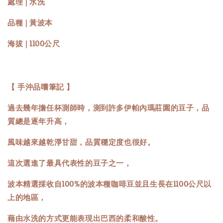
處理 | 水洗
品種 | 黃波本
海拔 | 1100公尺
【 手沖品嚐筆記 】
過去幾年擔任杯測師時，測到許多伊帕內瑪莊園的豆子，品
質總是逐年升高，
風味越來越乾淨甘甜，品質穩定度也很好。
這次選進了最具代表性的豆子之一，
波本精選採收自100%的波本種咖啡豆並且生長在1100公尺以
上的地區，
藉由水洗的方式更能表現出巴西的柔和酸性。