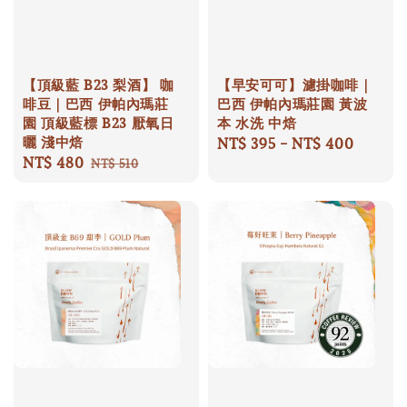
【頂級藍 B23 梨酒】 咖
【早安可可】濾掛咖啡｜
啡豆｜巴西 伊帕內瑪莊
巴西 伊帕內瑪莊園 黃波
園 頂級藍標 B23 厭氧日
本 水洗 中焙
曬 淺中焙
Regular
NT$ 395
-
NT$ 400
Sale
NT$ 480
Regular
price
NT$ 510
price
price