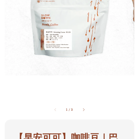
1
/
3
【早安可可】咖啡豆｜巴