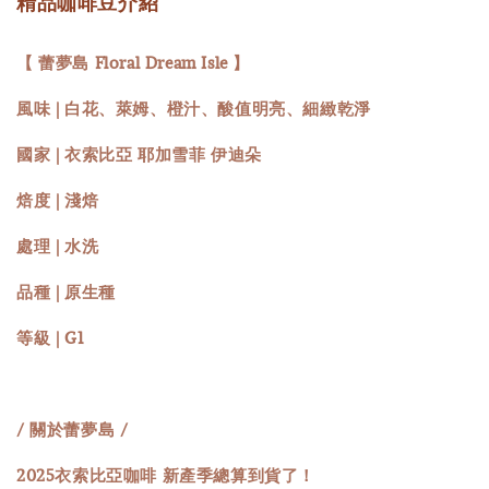
精品咖啡豆介紹
【 蕾夢島 Floral Dream Isle 】
風味 | 白花、萊姆、橙汁、酸值明亮、細緻乾淨
國家 | 衣索比亞 耶加雪菲 伊迪朵
焙度 | 淺焙
處理 | 水洗
品種 | 原生種
等級 | G1
/ 關於蕾夢島 /
2025衣索比亞咖啡 新產季總算到貨了！