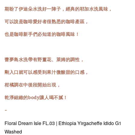
期盼了伊迪朵水洗好一陣子，經典的耶加水洗風味，
可以說是咖啡愛好者很熟悉的咖啡產區，
也是咖啡新手們必知道的咖啡風味！
蕾夢島水洗帶有野薑花、萊姆的調性，
剛入口就可以感受到果汁微酸甜的口感，
柑橘調在中後段開始出現，
乾淨細緻的body讓人喝不膩！
-
Floral Dream Isle FL.03 | Ethiopia Yirgacheffe Idido G1
Washed