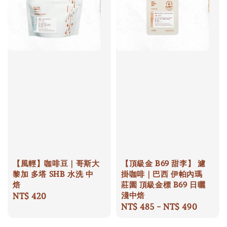
【風輕】咖啡豆｜哥斯大
【頂級金 B69 甜李】 濾
黎加 多塔 SHB 水洗 中
掛咖啡｜巴西 伊帕內瑪
焙
莊園 頂級金標 B69 日曬
淺中焙
Regular
NT$ 420
Regular
NT$ 485
-
NT$ 490
price
price