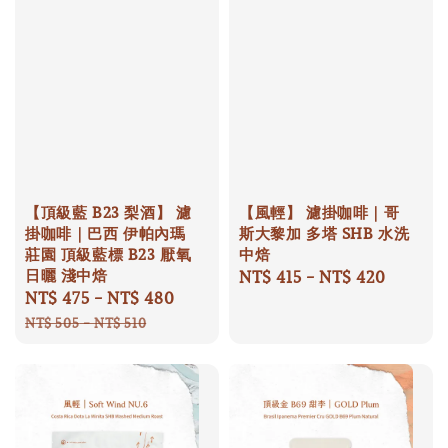
【頂級藍 B23 梨酒】 濾
【風輕】 濾掛咖啡｜哥
掛咖啡｜巴西 伊帕內瑪
斯大黎加 多塔 SHB 水洗
莊園 頂級藍標 B23 厭氧
中焙
日曬 淺中焙
Regular
NT$ 415
-
NT$ 420
Sale
NT$ 475
-
NT$ 480
Regular
price
price
price
NT$ 505
-
NT$ 510