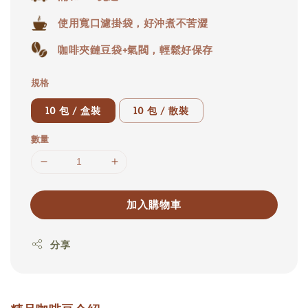
使用寬口濾掛袋，好沖煮不苦澀
咖啡夾鏈豆袋+氣閥，輕鬆好保存
規格
10 包 / 盒裝
10 包 / 散裝
數量
加入購物車
分享