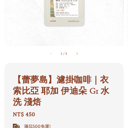
1
/
2
【蕾夢島】濾掛咖啡｜衣
索比亞 耶加 伊迪朵 G1 水
洗 淺焙
Regular
NT$ 450
price
滿$1500免運!