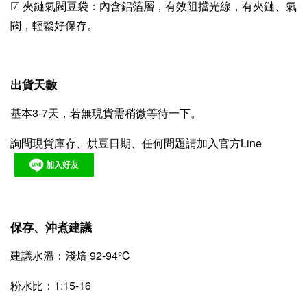
☑ 夾鏈氣閥豆袋：內含鋁箔層，有效阻擋光線，有夾鏈、氣
閥，輕鬆好保存。
出貨天數
基本3-7天，若無現貨需稍微等待一下。
詢問現貨庫存、烘豆日期、任何問題請加入官方Line
保存、沖煮建議
建議水溫：淺焙 92-94℃
粉水比：1:15-16