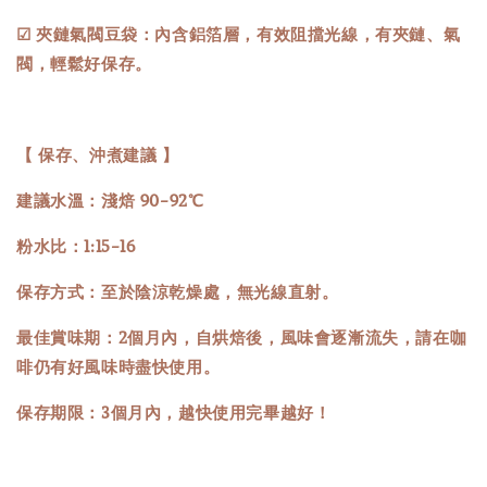
☑ 夾鏈氣閥豆袋：內含鋁箔層，有效阻擋光線，有夾鏈、氣
閥，輕鬆好保存。
【 保存、沖煮建議 】
建議水溫：淺焙 90-92℃
粉水比：1:15-16
保存方式：至於陰涼乾燥處，無光線直射。
最佳賞味期：2個月內，自烘焙後，風味會逐漸流失，請在咖
啡仍有好風味時盡快使用。
保存期限：3個月內，越快使用完畢越好！