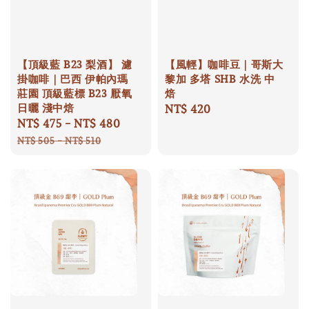
【頂級藍 B23 梨酒】 濾
【風輕】咖啡豆｜哥斯大
掛咖啡｜巴西 伊帕內瑪
黎加 多塔 SHB 水洗 中
莊園 頂級藍標 B23 厭氧
焙
日曬 淺中焙
Regular
NT$ 420
Sale
NT$ 475
-
NT$ 480
Regular
price
price
price
NT$ 505
-
NT$ 510