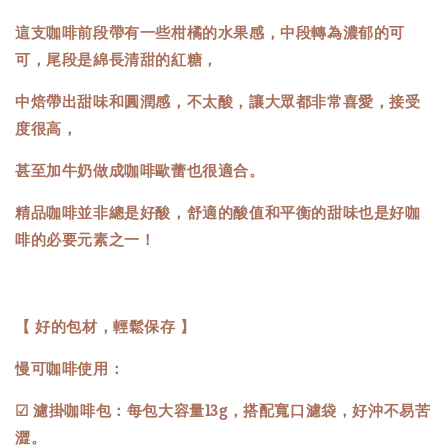
這支咖啡前段帶有一些柑橘的水果感，中段轉為濃郁的可
可，尾段是綿長清甜的紅糖，
中焙帶出甜味和圓潤感，不太酸，讓大眾都非常喜愛，接受
度很高，
甚至加牛奶做成咖啡歐蕾也很適合。
精品咖啡並非總是好酸，舒適的酸值和平衡的甜味也是好咖
啡的必要元素之一！
【 好的包材，輕鬆保存 】
慢可咖啡使用：
☑ 濾掛咖啡包：每包大容量13g，搭配寬口濾袋，好沖不易苦
澀。