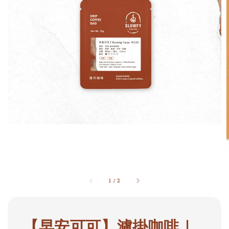
1
/
2
【早安可可】濾掛咖啡｜