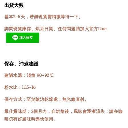
出貨天數
基本2-5天，若無現貨需稍微等待一下。
詢問現貨庫存、烘豆日期、任何問題請加入官方Line
保存、沖煮建議
建議水溫：淺焙 90-92℃
粉水比：1:15-16
保存方式：至於陰涼乾燥處，無光線直射。
最佳賞味期：2個月內，自烘焙後，風味會逐漸流失，請在咖
啡仍有好風味時盡快使用。