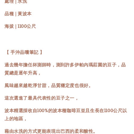
處理 | 水洗
品種 | 黃波本
海拔 | 1100公尺
【 手沖品嚐筆記 】
過去幾年擔任杯測師時，測到許多伊帕內瑪莊園的豆子，品
質總是逐年升高，
風味越來越乾淨甘甜，品質穩定度也很好。
這次選進了最具代表性的豆子之一，
波本精選採收自100%的波本種咖啡豆並且生長在1100公尺以
上的地區，
藉由水洗的方式更能表現出巴西的柔和酸性。