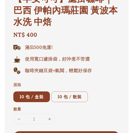
巴西 伊帕內瑪莊園 黃波本
水洗 中焙
Regular
NT$ 400
price
滿$1500免運!
使用寬口濾掛袋，好沖煮不苦澀
咖啡夾鏈豆袋+氣閥，輕鬆好保存
規格
10 包 / 盒裝
10 包 / 散裝
數量