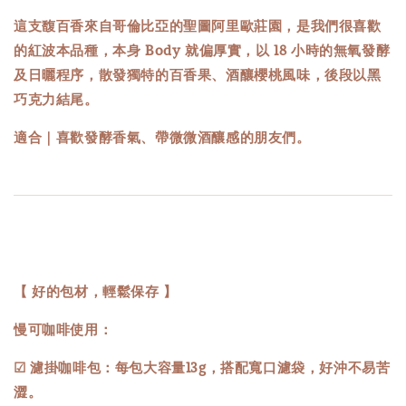
這支馥百香來自哥倫比亞的聖圖阿里歐莊園，是我們很喜歡
的紅波本品種，本身 Body 就偏厚實，以 18 小時的無氧發酵
及日曬程序，散發獨特的百香果、酒釀櫻桃風味，後段以黑
巧克力結尾。
適合｜喜歡發酵香氣、帶微微酒釀感的朋友們。
【 好的包材，輕鬆保存 】
慢可咖啡使用：
☑ 濾掛咖啡包：每包大容量13g，搭配寬口濾袋，好沖不易苦
澀。