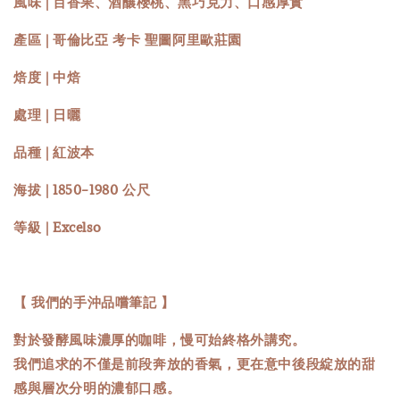
風味 | 百香果、酒釀櫻桃、黑巧克力、口感厚實
產區 | 哥倫比亞 考卡 聖圖阿里歐莊園
焙度 | 中焙
處理 | 日曬
品種 | 紅波本
海拔 | 1850-1980 公尺
等級 | Excelso
【 我們的手沖品嚐筆記 】
對於發酵風味濃厚的咖啡，慢可始終格外講究。
我們追求的不僅是前段奔放的香氣，更在意中後段綻放的甜
感與層次分明的濃郁口感。