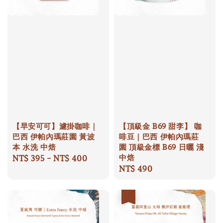
【早安可可】濾掛咖啡｜
【頂級金 B69 甜李】 咖
巴西 伊帕內瑪莊園 黃波
啡豆｜巴西 伊帕內瑪莊
本 水洗 中焙
園 頂級金標 B69 日曬 淺
中焙
Regular
NT$ 395
-
NT$ 400
Regular
NT$ 490
price
price
優惠