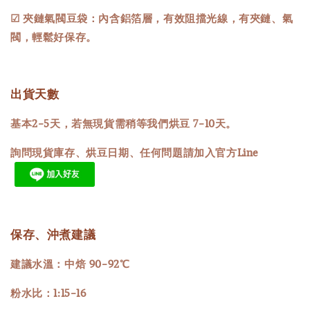
☑ 夾鏈氣閥豆袋：內含鋁箔層，有效阻擋光線，有夾鏈、氣
閥，輕鬆好保存。
出貨天數
基本2-5天，若無現貨需稍等我們烘豆 7-10天。
詢問現貨庫存、烘豆日期、任何問題請加入官方Line
保存、沖煮建議
建議水溫：中焙 90-92℃
粉水比：1:15-16