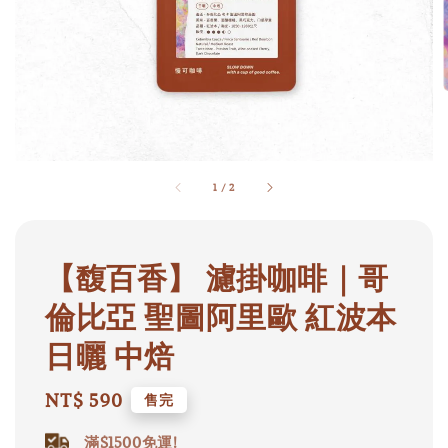
1
/
2
【馥百香】 濾掛咖啡｜哥
倫比亞 聖圖阿里歐 紅波本
日曬 中焙
Regular
NT$ 590
售完
price
滿$1500免運!