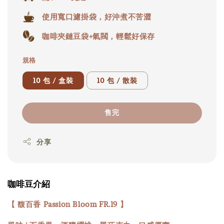
使用寬口濾掛袋，好沖煮不苦澀
咖啡夾鏈豆袋+氣閥，輕鬆好保存
規格
10 包 / 盒裝
10 包 / 散裝
售完
分享
咖啡豆介紹
【 馥百香 Passion Bloom FR.19 】