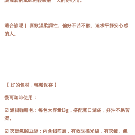
適合誰呢｜ 喜歡溫柔調性、偏好不苦不酸、追求平靜安心感
的人。
【 好的包材，輕鬆保存 】
慢可咖啡使用：
☑ 濾掛咖啡包：每包大容量13g，搭配寬口濾袋，好沖不易苦
澀。
☑ 夾鏈氣閥豆袋：內含鋁箔層，有效阻擋光線，有夾鏈、氣