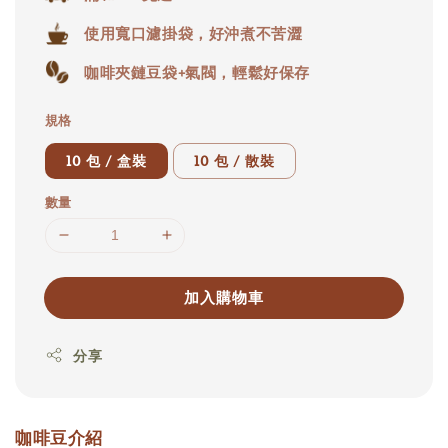
使用寬口濾掛袋，好沖煮不苦澀
咖啡夾鏈豆袋+氣閥，輕鬆好保存
規格
10 包 / 盒裝
10 包 / 散裝
數量
加入購物車
分享
咖啡豆介紹