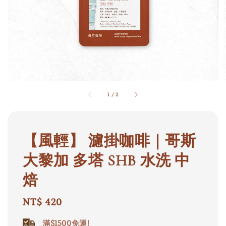
1
/
2
【風輕】 濾掛咖啡｜哥斯
大黎加 多塔 SHB 水洗 中
焙
Regular
NT$ 420
price
滿$1500免運!