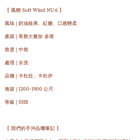
【 風輕 Soft Wind NU.6 】
風味 | 奶油核果、紅糖、口感輕柔
產區 | 哥斯大黎加 多塔
焙度 | 中焙
處理 | 水洗
品種 | 卡杜拉、卡杜伊
海拔 | 1200-1900 公尺
等級 | SHB
【 我們的手沖品嚐筆記 】