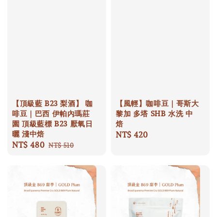
【頂級藍 B23 梨酒】 咖
【風輕】咖啡豆｜哥斯大
啡豆｜巴西 伊帕內瑪莊
黎加 多塔 SHB 水洗 中
園 頂級藍標 B23 厭氧日
焙
曬 淺中焙
Regular
NT$ 420
Sale
NT$ 480
Regular
price
NT$ 510
price
price