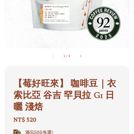
1
/
2
【莓好旺來】 咖啡豆｜衣
索比亞 谷吉 罕貝拉 G1 日
曬 淺焙
Regular
NT$ 520
price
滿$1500免運!