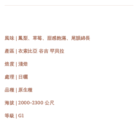
風味 | 鳳梨、草莓、甜感飽滿、尾韻綿長
產區 | 衣索比亞 谷吉 罕貝拉
焙度 | 淺焙
處理 | 日曬
品種 | 原生種
海拔 | 2000-2300 公尺
等級 | G1