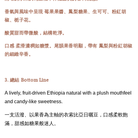
香氣與風味中呈現 莓果果醬、鳳梨糖果、生可可、粉紅胡
椒、栀子花。
酸質甜而帶微酸，結構乾淨。
口感 柔滑濃稠如糖漿。尾韻果香明顯，帶有 鳳梨與粉紅胡椒
的細緻辛香。
3. 總結 Bottom Line
A lively, fruit-driven Ethiopia natural with a plush mouthfeel
and candy-like sweetness.
一支活潑、以果香為主軸的衣索比亞日曬豆，口感柔軟飽
滿，甜感如糖果般迷人。