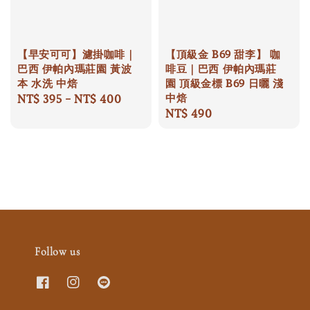
【早安可可】濾掛咖啡｜
【頂級金 B69 甜李】 咖
巴西 伊帕內瑪莊園 黃波
啡豆｜巴西 伊帕內瑪莊
本 水洗 中焙
園 頂級金標 B69 日曬 淺
中焙
Regular
NT$ 395
-
NT$ 400
Regular
NT$ 490
price
price
Follow us