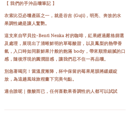
【 我們的手沖品嚐筆記 】
衣索比亞必嚐產區之一，就是谷吉 (Guji)，明亮、奔放的水
果調性總是讓人驚艷。
這支來自罕貝拉-Benti Nenka 村的咖啡，紅果經過嚴格篩選
及處理，展現出了清晰鮮明的草莓酸甜，以及鳳梨的熱帶香
氣，入口時如同新鮮果汁般的飽滿 body，帶來順滑細膩的口
感，隨後浮現的圓潤甜感，讓我們忍不住一再品嚐。
別急著喝完！當溫度漸降，杯中保留的莓果尾韻將緩緩綻
放，為這趟風味旅程畫下完美句點。
適合誰呢｜微酸而已，任何喜歡果香調性的人都可以試試