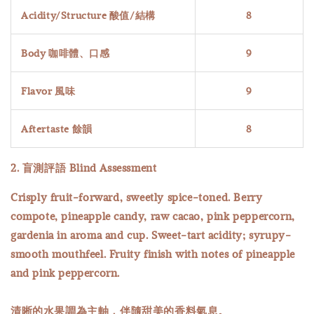
Acidity/Structure 酸值/結構
8
Body 咖啡體、口感
9
Flavor 風味
9
Aftertaste 餘韻
8
2. 盲測評語 Blind Assessment
Crisply fruit-forward, sweetly spice-toned. Berry
compote, pineapple candy, raw cacao, pink peppercorn,
gardenia in aroma and cup. Sweet-tart acidity; syrupy-
smooth mouthfeel. Fruity finish with notes of pineapple
and pink peppercorn.
清晰的水果調為主軸，伴隨甜美的香料氣息。