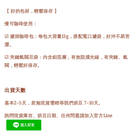
【 好的包材，輕鬆保存 】
慢可咖啡使用：
☑ 濾掛咖啡包：每包大容量13g，搭配寬口濾袋，好沖不易苦
澀。
☑ 夾鏈氣閥豆袋：內含鋁箔層，有效阻擋光線，有夾鏈、氣
閥，輕鬆好保存。
出貨天數
基本2-5天，若無現貨需稍等我們烘豆 7-10天。
詢問現貨庫存、烘豆日期、任何問題請加入官方Line