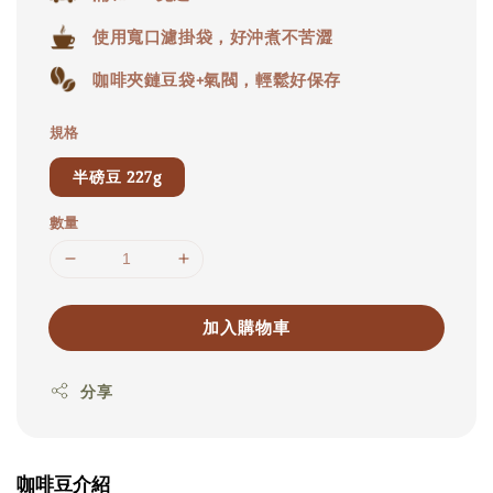
使用寬口濾掛袋，好沖煮不苦澀
咖啡夾鏈豆袋+氣閥，輕鬆好保存
規格
半磅豆 227g
數量
加入購物車
分享
咖啡豆介紹