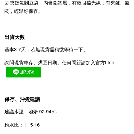
☑ 夾鏈氣閥豆袋：內含鋁箔層，有效阻擋光線，有夾鏈、氣
閥，輕鬆好保存。
出貨天數
基本3-7天，若無現貨需稍微等待一下。
詢問現貨庫存、烘豆日期、任何問題請加入官方Line
保存、沖煮建議
建議水溫：淺焙 92-94℃
粉水比：1:15-16