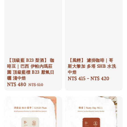
【頂級藍 B23 梨酒】 咖
【風輕】 濾掛咖啡｜哥
啡豆｜巴西 伊帕內瑪莊
斯大黎加 多塔 SHB 水洗
園 頂級藍標 B23 厭氧日
中焙
曬 淺中焙
Regular
NT$ 415
-
NT$ 420
Sale
NT$ 480
Regular
price
NT$ 510
price
price