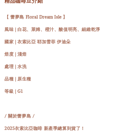
精品咖啡豆介紹
【 蕾夢島 Floral Dream Isle 】
風味 | 白花、萊姆、橙汁、酸值明亮、細緻乾淨
國家 | 衣索比亞 耶加雪菲 伊迪朵
焙度 | 淺焙
處理 | 水洗
品種 | 原生種
等級 | G1
/ 關於蕾夢島 /
2025衣索比亞咖啡 新產季總算到貨了！