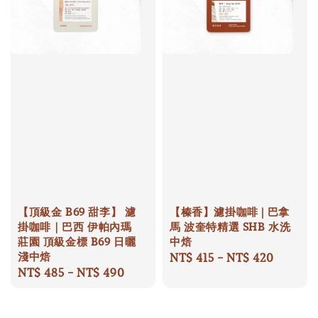
【頂級金 B69 甜李】 濾
【榛香】濾掛咖啡 | 巴拿
掛咖啡｜巴西 伊帕內瑪
馬 波奎特精選 SHB 水洗
莊園 頂級金標 B69 日曬
中焙
淺中焙
Regular
NT$ 415
-
NT$ 420
Regular
NT$ 485
-
NT$ 490
price
price