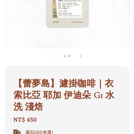
1
/
2
【蕾夢島】濾掛咖啡｜衣
索比亞 耶加 伊迪朵 G1 水
洗 淺焙
Regular
NT$ 450
price
滿$1500免運!