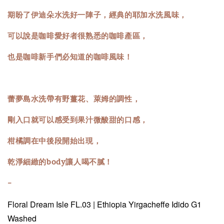
期盼了伊迪朵水洗好一陣子，經典的耶加水洗風味，
可以說是咖啡愛好者很熟悉的咖啡產區，
也是咖啡新手們必知道的咖啡風味！
蕾夢島水洗帶有野薑花、萊姆的調性，
剛入口就可以感受到果汁微酸甜的口感，
柑橘調在中後段開始出現，
乾淨細緻的body讓人喝不膩！
-
Floral Dream Isle FL.03 | Ethiopia Yirgacheffe Idido G1
Washed