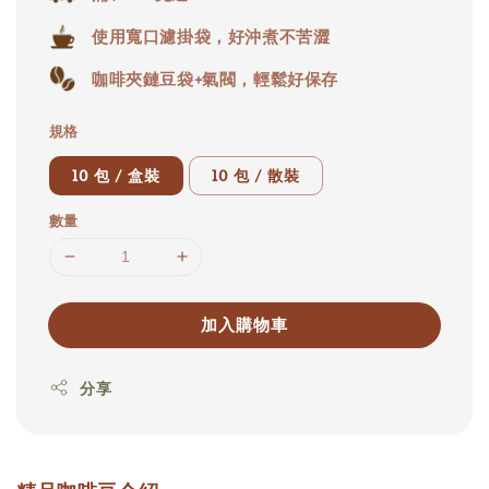
使用寬口濾掛袋，好沖煮不苦澀
咖啡夾鏈豆袋+氣閥，輕鬆好保存
規格
10 包 / 盒裝
10 包 / 散裝
數量
加入購物車
分享