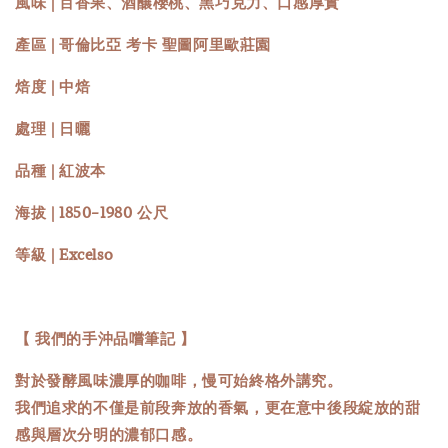
風味 | 百香果、酒釀櫻桃、黑巧克力、口感厚實
產區 | 哥倫比亞 考卡 聖圖阿里歐莊園
焙度 | 中焙
處理 | 日曬
品種 | 紅波本
海拔 | 1850-1980 公尺
等級 | Excelso
【 我們的手沖品嚐筆記 】
對於發酵風味濃厚的咖啡，慢可始終格外講究。
我們追求的不僅是前段奔放的香氣，更在意中後段綻放的甜
感與層次分明的濃郁口感。