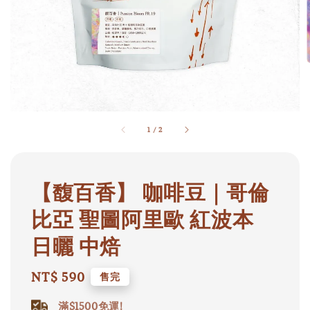
1
/
2
【馥百香】 咖啡豆｜哥倫
比亞 聖圖阿里歐 紅波本
日曬 中焙
Regular
NT$ 590
售完
price
滿$1500免運!