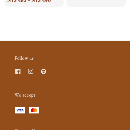
Regular
NT$ 485
-
NT$ 490
price
price
Follow us
We accept