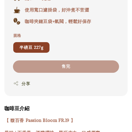
使用寬口濾掛袋，好沖煮不苦澀
咖啡夾鏈豆袋+氣閥，輕鬆好保存
規格
半磅豆 227g
售完
分享
咖啡豆介紹
【 馥百香 Passion Bloom FR.19 】