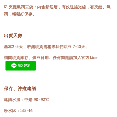
☑ 夾鏈氣閥豆袋：內含鋁箔層，有效阻擋光線，有夾鏈、氣
閥，輕鬆好保存。
出貨天數
基本2-5天，若無現貨需稍等我們烘豆 7-10天。
詢問現貨庫存、烘豆日期、任何問題請加入官方Line
保存、沖煮建議
建議水溫：中焙 90-92℃
粉水比：1:15-16