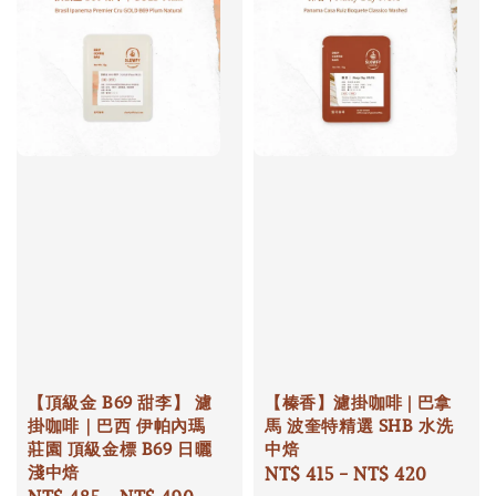
【頂級金 B69 甜李】 濾
【榛香】濾掛咖啡 | 巴拿
掛咖啡｜巴西 伊帕內瑪
馬 波奎特精選 SHB 水洗
莊園 頂級金標 B69 日曬
中焙
淺中焙
Regular
NT$ 415
-
NT$ 420