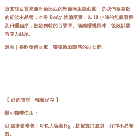
這支馥百香來自哥倫比亞的聖圖阿里歐莊園，是我們很喜歡
的紅波本品種，本身 Body 就偏厚實，以 18 小時的無氧發酵
及日曬程序，散發獨特的百香果、酒釀櫻桃風味，後段以黑
巧克力結尾。
適合｜喜歡發酵香氣、帶微微酒釀感的朋友們。
【 好的包材，輕鬆保存 】
慢可咖啡使用：
☑ 濾掛咖啡包：每包大容量13g，搭配寬口濾袋，好沖不易苦
澀。