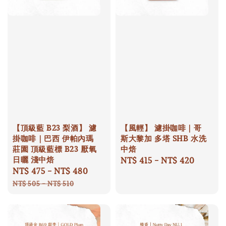
【頂級藍 B23 梨酒】 濾
【風輕】 濾掛咖啡｜哥
掛咖啡｜巴西 伊帕內瑪
斯大黎加 多塔 SHB 水洗
莊園 頂級藍標 B23 厭氧
中焙
日曬 淺中焙
Regular
NT$ 415
-
NT$ 420
Sale
NT$ 475
-
NT$ 480
Regular
price
price
price
NT$ 505
-
NT$ 510