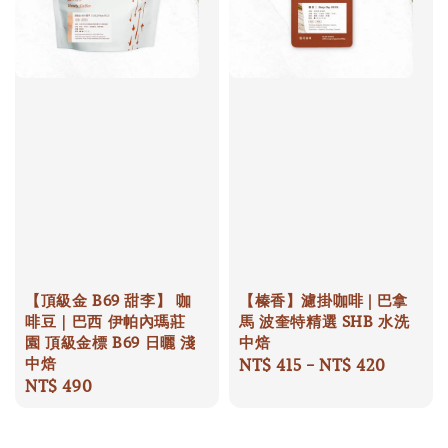
【頂級金 B69 甜李】 咖
【榛香】濾掛咖啡 | 巴拿
啡豆｜巴西 伊帕內瑪莊
馬 波奎特精選 SHB 水洗
園 頂級金標 B69 日曬 淺
中焙
中焙
Regular
NT$ 415
-
NT$ 420
Regular
NT$ 490
price
price