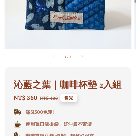
1
/
2
沁藍之葉｜咖啡杯墊 2入組
Sale
NT$ 360
Regular
售完
NT$ 400
price
price
滿$1500免運!
使用寬口濾掛袋，好沖煮不苦澀
咖啡夾鏈豆袋+氣閥，輕鬆好保存