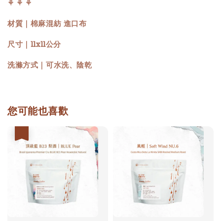
⚘ ⚘ ⚘
材質｜棉麻混紡 進口布
尺寸｜11x11公分
洗滌方式｜可水洗、陰乾
您可能也喜歡
優惠