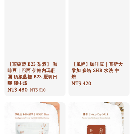
【頂級藍 B23 梨酒】 咖
【風輕】咖啡豆｜哥斯大
啡豆｜巴西 伊帕內瑪莊
黎加 多塔 SHB 水洗 中
園 頂級藍標 B23 厭氧日
焙
曬 淺中焙
Regular
NT$ 420
Sale
NT$ 480
Regular
price
NT$ 510
price
price